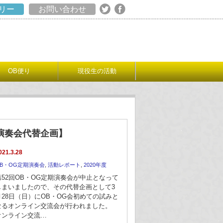
リー
お問い合わせ
OB便り
現役生の活動
期演奏会代替企画】
021.3.28
B・OG定期演奏会
,
活動レポート
,
2020年度
第52回OB・OG定期演奏会が中止となって
しまいましたので、その代替企画として3
月28日（日）にOB・OG会初めての試みと
なるオンライン交流会が行われました。
オンライン交流…