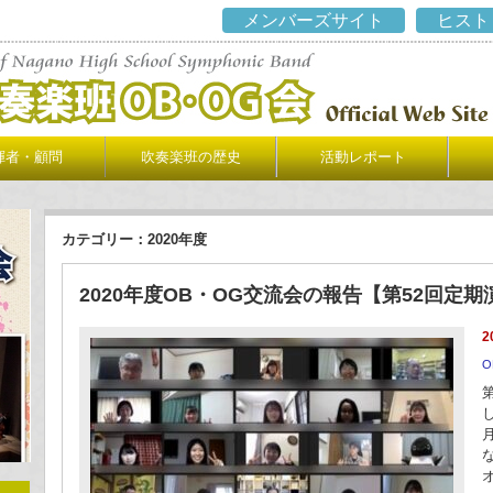
メンバーズサイト
ヒスト
揮者・顧問
吹奏楽班の歴史
活動レポート
カテゴリー：2020年度
2020年度OB・OG交流会の報告【第52回定
2
O