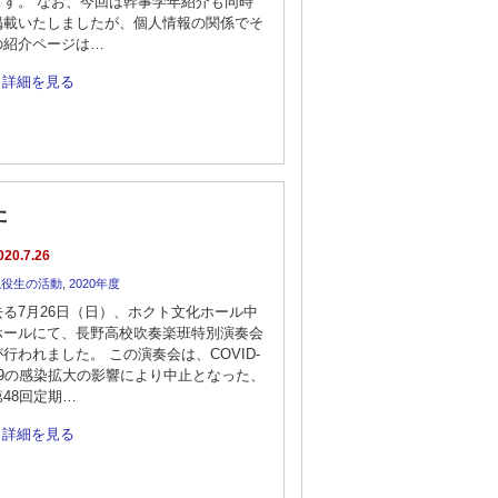
ます。 なお、今回は幹事学年紹介も同時
掲載いたしましたが、個人情報の関係でそ
の紹介ページは…
詳細を見る
た
020.7.26
現役生の活動
,
2020年度
去る7月26日（日）、ホクト文化ホール中
ホールにて、長野高校吹奏楽班特別演奏会
が行われました。 この演奏会は、COVID-
19の感染拡大の影響により中止となった、
第48回定期…
詳細を見る