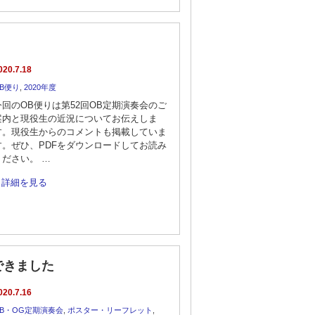
020.7.18
B便り
,
2020年度
今回のOB便りは第52回OB定期演奏会のご
案内と現役生の近況についてお伝えしま
す。現役生からのコメントも掲載していま
す。ぜひ、PDFをダウンロードしてお読み
ください。 …
詳細を見る
できました
020.7.16
B・OG定期演奏会
,
ポスター・リーフレット
,