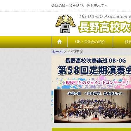
金鵄の輪～音を結び、色を重ねて～
OB・OG会の紹介
指
ホーム
>
2020年度